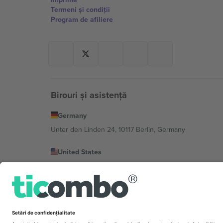
Termeni și condiții
Program de afiliere
Birouri și asistență
Germany
Unter den Linden 24, 10117 Berlin, Germany
United States
131 Continental Dr, Suite 305, Newark, Delaware 19713, 
Bulgaria
Regus Sofia City West, bul Totleben 53-55, 1606 Sofia, B