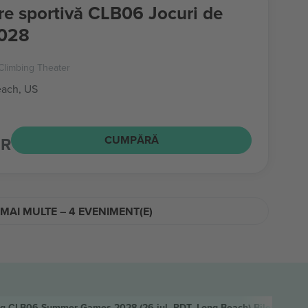
re sportivă CLB06 Jocuri de
2028
Climbing Theater
ach, US
UR
CUMPĂRĂ
MAI MULTE – 4 EVENIMENT(E)
ing CLB06 Summer Games 2028
(26 iul. PDT, Long Beach)
Bilete
S