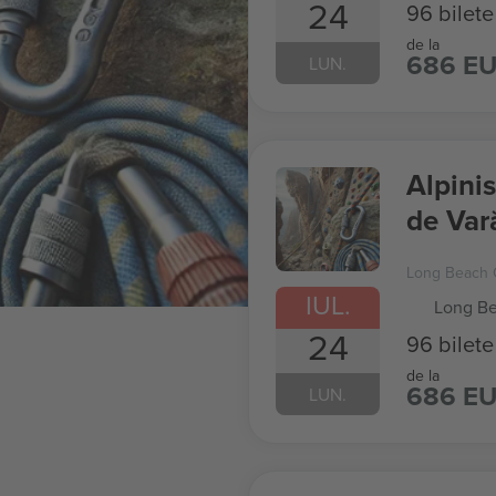
24
96 bilete
de la
686 E
LUN.
Alpini
de Var
Long Beach 
IUL.
Long Be
24
96 bilete
de la
686 E
LUN.