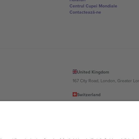
Centrul Cupei Mondiale
Contactează-ne
United Kingdom
167 City Road, London, Greater L
Switzerland
United States
Dorfstrasse 52a, 6390 Engelberg, 
United Arab Emirates
ulgaria
UAE Dubai Silicon Oasis, DDP Buil