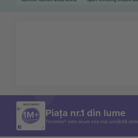
MULȚUMESC!
Piața nr.1 din lume
Ticombo® este acum cea mai urmărită dintr