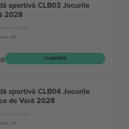
dă sportivă CLB03 Jocurile
ă 2028
Climbing Theater
ach, US
UR
CUMPĂRĂ
dă sportivă CLB04 Jocurile
ce de Vară 2028
Climbing Theater
ach, US