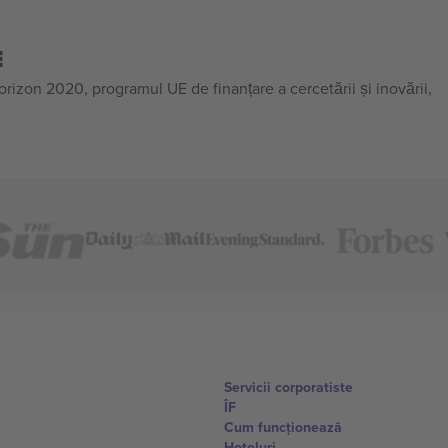
E
on 2020, programul UE de finanțare a cercetării și inovării,
Servicii corporatiste
ÎF
Cum funcționează
Hoteluri