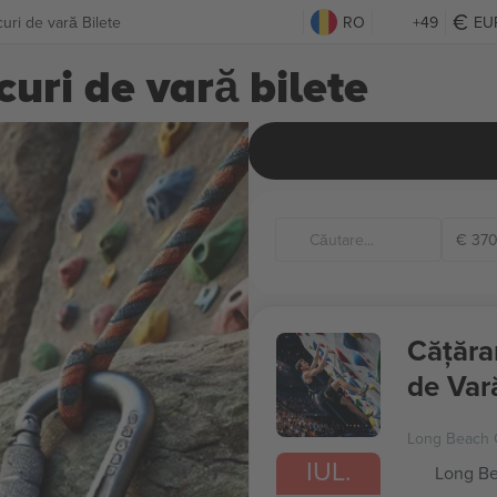
uri de vară Bilete
RO
+49
EU
uri de vară bilete
€
37
Cățăra
de Var
Long Beach 
IUL.
Long Be