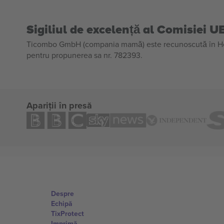
Sigiliul de excelență al Comisiei U
Ticombo GmbH (compania mamă) este recunoscută în Horiz
pentru propunerea sa nr. 782393.
Apariții în presă
Despre
Echipă
TixProtect
Imprimă