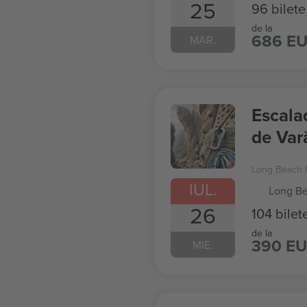
25
96 bilete
de la
686 E
MAR.
Escala
de Var
Long Beach 
IUL.
Long Be
26
104 bilet
de la
390 E
MIE.