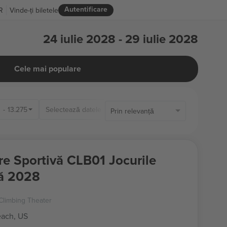
Autentificare
R
Vinde-ți biletele
24 iulie 2028 - 29 iulie 2028
Cele mai populare
0
-
13.275
Prin relevanță
re Sportivă CLB01 Jocurile
ă 2028
Climbing Theater
ach, US