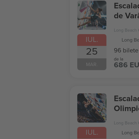
Escala
de Var
Long Beach 
IUL.
Long Be
25
96 bilete
de la
686 E
MAR.
Escala
Olimpi
Long Beach 
IUL.
Long Be