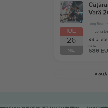
Cățăra
Vară 
Long Beach 
IUL.
Long Be
26
98 bilete
de la
686 E
MIE.
ARATĂ 
Summer Games 2028
(25 iul. PDT, Long Beach)
Bilete
Sport Climb