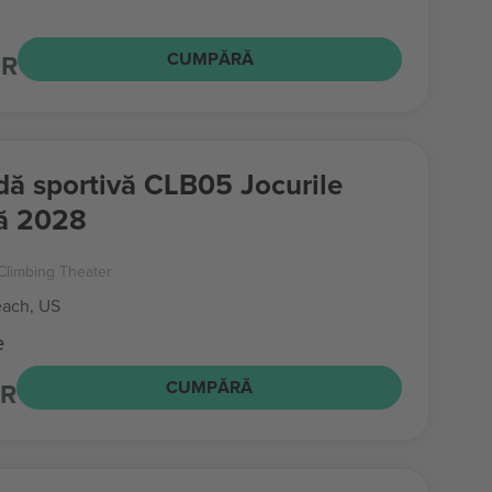
UR
CUMPĂRĂ
dă sportivă CLB05 Jocurile
ă 2028
Climbing Theater
ach, US
e
UR
CUMPĂRĂ