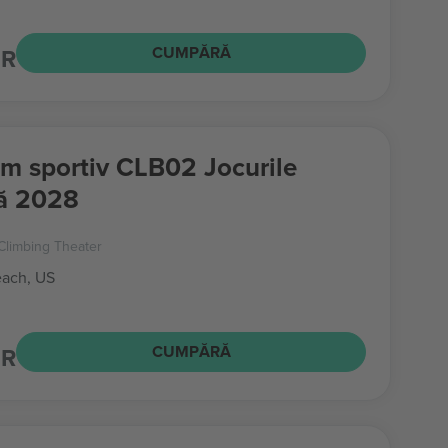
UR
CUMPĂRĂ
sm sportiv CLB02 Jocurile
ă 2028
Climbing Theater
ach, US
UR
CUMPĂRĂ