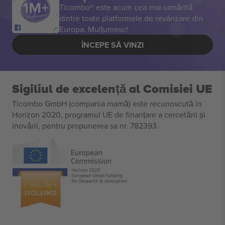
Ticombo® este acum cea mai urmărită
dintre toate platformele de revânzare din
Europa. Mulțumesc!
ÎNCEPE SĂ VINZI
Sigiliul de excelență al Comisiei UE
Ticombo GmbH (compania mamă) este recunoscută în
Horizon 2020, programul UE de finanțare a cercetării și
inovării, pentru propunerea sa nr. 782393.