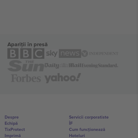
Apariții în presă
Despre
Servicii corporatiste
Echipă
ÎF
TixProtect
Cum funcționează
Imprimă
Hoteluri