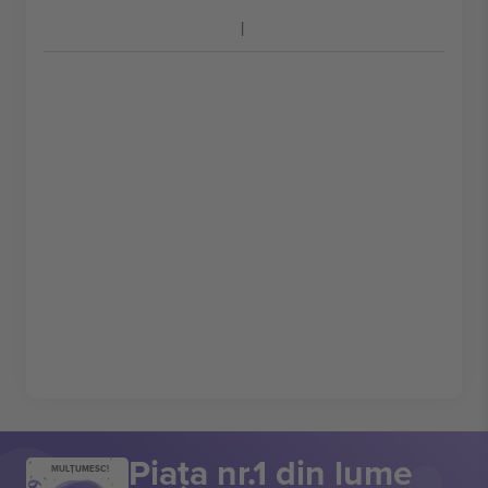
Piața nr.1 din lume
MULȚUMESC!