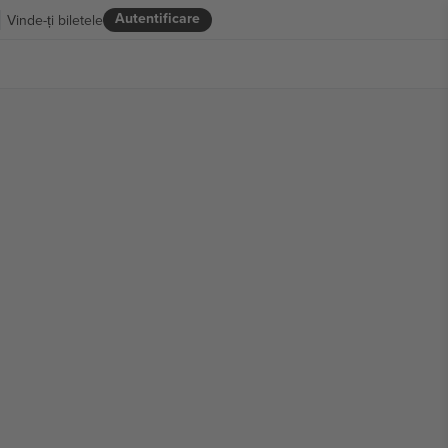
Autentificare
Vinde-ți biletele