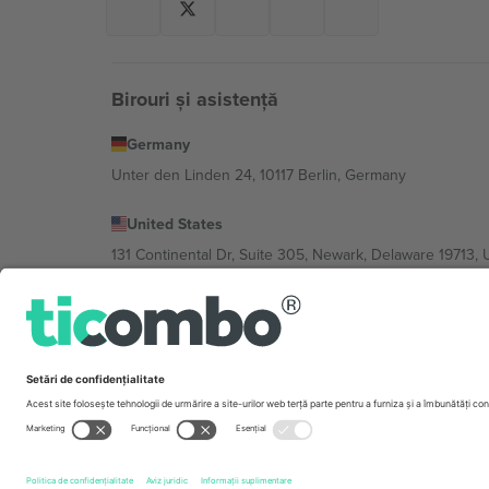
Birouri și asistență
Germany
Unter den Linden 24, 10117 Berlin, Germany
United States
131 Continental Dr, Suite 305, Newark, Delaware 19713, 
Bulgaria
Regus Sofia City West, bul Totleben 53-55, 1606 Sofia, B
Mexico
Av Chapultepec 360, Roma Norte, Cuauhtémoc, 06700
Entitatea juridică a furnizorului de platformă poate varia
Imprimă
și
Termeni.
© 2026 Ticombo. Toate drepturile r