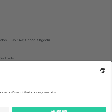
ondon, EC1V 1AW, United Kingdom
Switzerland
ding A1, Office 302, Dubai, United Arab Emirates
 pagina evenimentului, amprenta și termenii specifici.,