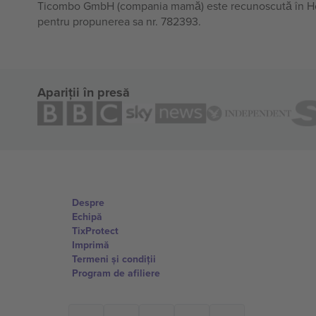
Ticombo GmbH (compania mamă) este recunoscută în Horiz
pentru propunerea sa nr. 782393.
Apariții în presă
Despre
Echipă
TixProtect
Imprimă
Termeni și condiții
Program de afiliere