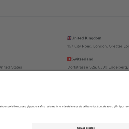
United Kingdom
167 City Road, London, Greater L
Switzerland
United States
Dorfstrasse 52a, 6390 Engelberg, 
United Arab Emirates
ulgaria
UAE Dubai Silicon Oasis, DDP Buil
 Ciudad de México, CDMX, Mexico
 în funcție de locație, eveniment și/sau domeniu. Pentru detalii, consultați
ezervate.