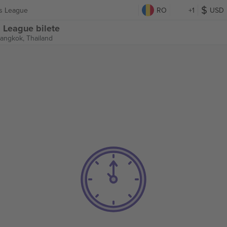
ns League
RO
+1
USD
 League bilete
angkok, Thailand