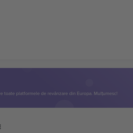
e toate platformele de revânzare din Europa. Mulțumesc!
E