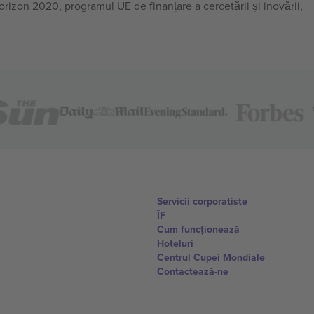
on 2020, programul UE de finanțare a cercetării și inovării,
Servicii corporatiste
ÎF
Cum funcționează
Hoteluri
Centrul Cupei Mondiale
Contactează-ne