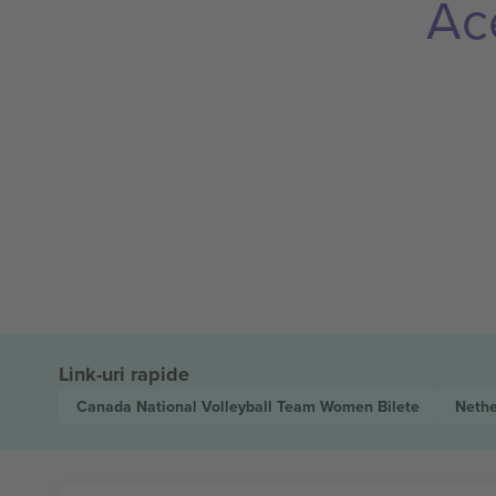
Ac
Link-uri rapide
Canada National Volleyball Team Women
Bilete
Nethe