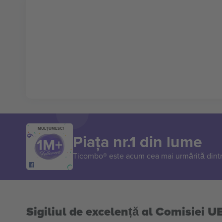
MULȚUMESC!
Piața nr.1 din lume
Ticombo® este acum cea mai urmărită dintr
Sigiliul de excelență al Comisiei U