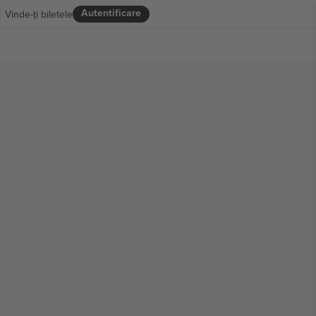
Autentificare
Vinde-ți biletele