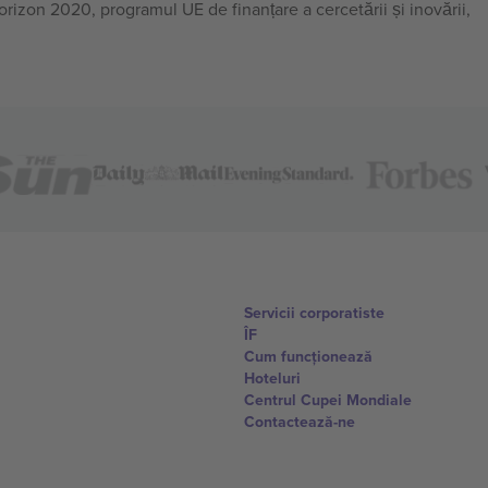
on 2020, programul UE de finanțare a cercetării și inovării,
Servicii corporatiste
ÎF
Cum funcționează
Hoteluri
Centrul Cupei Mondiale
Contactează-ne