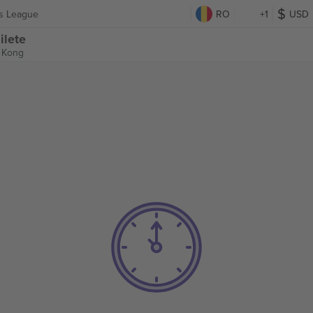
ns League
RO
+1
USD
ilete
 Kong