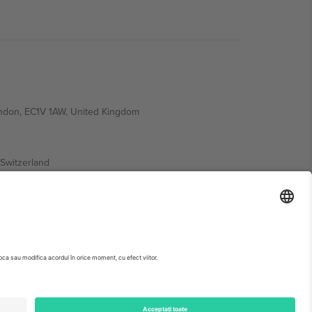
ondon, EC1V 1AW, United Kingdom
Switzerland
ding A1, Office 302, Dubai, United Arab Emirates
 pagina evenimentului, amprenta și termenii specifici.,