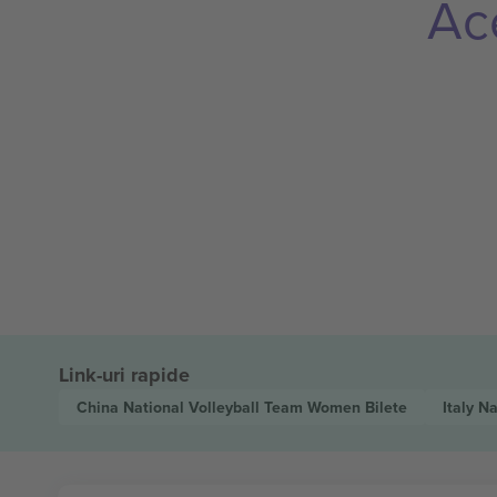
Ac
Link-uri rapide
China National Volleyball Team Women
Bilete
Italy N