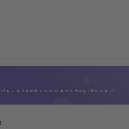
e toate platformele de revânzare din Europa. Mulțumesc!
E