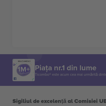
MULȚUMESC!
Piața nr.1 din lume
Ticombo® este acum cea mai urmărită dintr
Sigiliul de excelență al Comisiei U