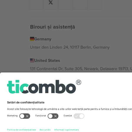
Birouri și asistență
Germany
Unter den Linden 24, 10117 Berlin, Germany
United States
131 Continental Dr, Suite 305, Newark, Delaware 19713, 
Bulgaria
Regus Sofia City West, bul Totleben 53-55, 1606 Sofia, B
Mexico
Av Chapultepec 360, Roma Norte, Cuauhtémoc, 06700
Entitatea juridică a furnizorului de platformă poate varia
Imprimă
și
Termeni.
© 2026 Ticombo. Toate drepturile r