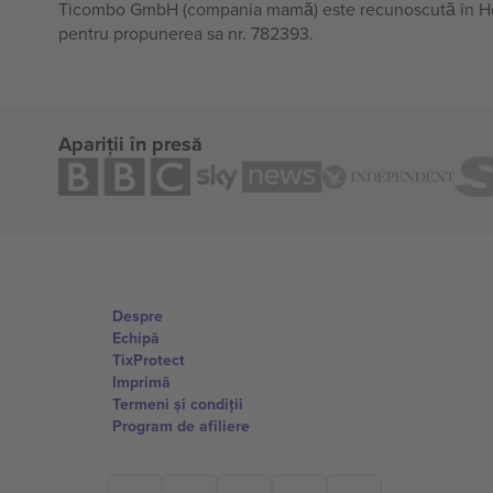
Ticombo GmbH (compania mamă) este recunoscută în Horiz
pentru propunerea sa nr. 782393.
Apariții în presă
Despre
Echipă
TixProtect
Imprimă
Termeni și condiții
Program de afiliere