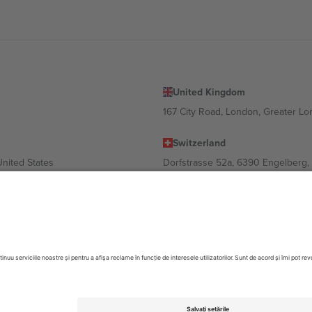
United Kingdom
167 City Road, London, Greater L
Switzerland
United States
Dorfstrasse 52a, 6390 Engelberg, 
United Arab Emirates
ulgaria
UAE Dubai Silicon Oasis, DDP Buil
 Ciudad de México, CDMX, Mexico
 în funcție de locație, eveniment și/sau domeniu. Pentru detalii, consultați
ezervate.