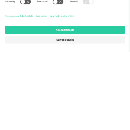
Echipă
ÎF
TixProtect
Cum funcționează
Imprimă
Hoteluri
Termeni și condiții
Centrul Cupei Mondiale
Program de afiliere
Contactează-ne
Birouri și asistență
Germany
United Kingdom
Unter den Linden 24, 10117
167 City Road, London, Greater
Berlin, Germany
London, EC1V 1AW, United
Kingdom
United States
Switzerland