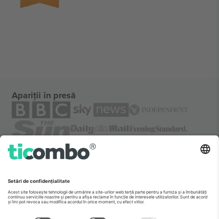
Apariții în presă
Despre
Servicii corporatiste