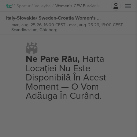
Autentificare
Sporturi
Volleyball
Women's CEV EuroVolley
Italy-Slovakia/ Sweden-Croatia Women's CEV EuroVolley bilete
mar., aug. 25 26, 16:00 CEST
-
mar., aug. 25 26, 19:00 CEST
Scandinavium,
Göteborg
Ne Pare Rău,
Harta
Locației Nu Este
Disponibilă În Acest
Moment — O Vom
Adăuga În Curând.