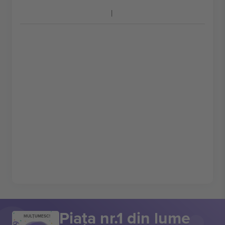
Piața nr.1 din lume
MULȚUMESC!