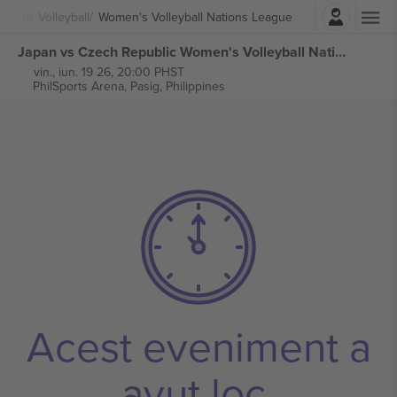
Autentificare
orturi
Volleyball
Women's Volleyball Nations League
Japan vs Czech Republic Women's Volleyball Nations League bilete
vin., iun. 19 26, 20:00 PHST
PhilSports Arena,
Pasig, Philippines
Acest eveniment a
avut loc.