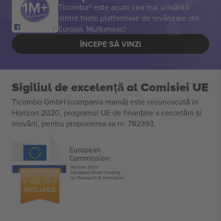
Ticombo® este acum cea mai urmărită
dintre toate platformele de revânzare din
Europa. Mulțumesc!
ÎNCEPE SĂ VINZI
Sigiliul de excelență al Comisiei UE
Ticombo GmbH (compania mamă) este recunoscută în
Horizon 2020, programul UE de finanțare a cercetării și
inovării, pentru propunerea sa nr. 782393.