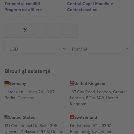
Termeni și condiții
Centrul Cupei Mondiale
Program de afiliere
Contactează-ne
Birouri și asistență
Germany
United Kingdom
Unter den Linden 24, 10117
167 City Road, London, Greater
Berlin, Germany
London, EC1V 1AW, United
Kingdom
United States
Switzerland
131 Continental Dr, Suite 305,
Dorfstrasse 52a, 6390
Newark, Delaware 19713, United
Engelberg, Switzerland