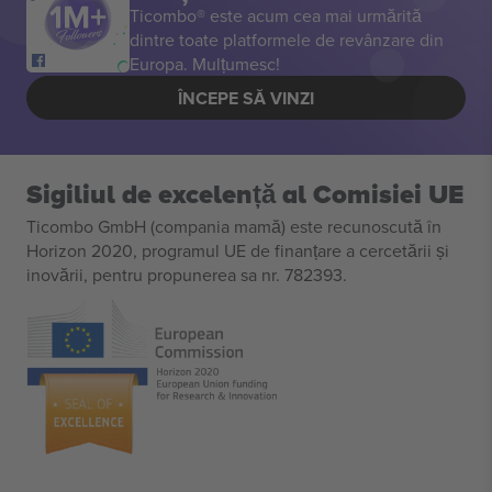
Ticombo® este acum cea mai urmărită
dintre toate platformele de revânzare din
Europa. Mulțumesc!
ÎNCEPE SĂ VINZI
Sigiliul de excelență al Comisiei UE
Ticombo GmbH (compania mamă) este recunoscută în
Horizon 2020, programul UE de finanțare a cercetării și
inovării, pentru propunerea sa nr. 782393.