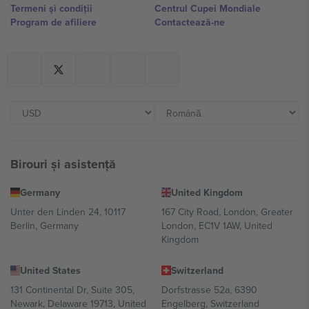
Termeni și condiții
Centrul Cupei Mondiale
Program de afiliere
Contactează-ne
Birouri și asistență
Germany
United Kingdom
Unter den Linden 24, 10117
167 City Road, London, Greater
Berlin, Germany
London, EC1V 1AW, United
Kingdom
United States
Switzerland
131 Continental Dr, Suite 305,
Dorfstrasse 52a, 6390
Newark, Delaware 19713, United
Engelberg, Switzerland