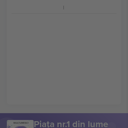
Piața nr.1 din lume
MULȚUMESC!