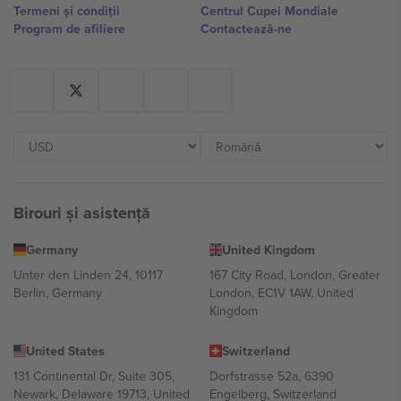
Termeni și condiții
Centrul Cupei Mondiale
Program de afiliere
Contactează-ne
Birouri și asistență
Germany
United Kingdom
Unter den Linden 24, 10117
167 City Road, London, Greater
Berlin, Germany
London, EC1V 1AW, United
Kingdom
United States
Switzerland
131 Continental Dr, Suite 305,
Dorfstrasse 52a, 6390
Newark, Delaware 19713, United
Engelberg, Switzerland