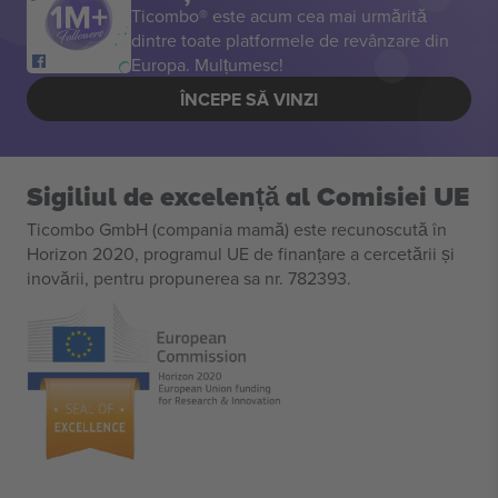
Ticombo® este acum cea mai urmărită
dintre toate platformele de revânzare din
Europa. Mulțumesc!
ÎNCEPE SĂ VINZI
Sigiliul de excelență al Comisiei UE
Ticombo GmbH (compania mamă) este recunoscută în
Horizon 2020, programul UE de finanțare a cercetării și
inovării, pentru propunerea sa nr. 782393.