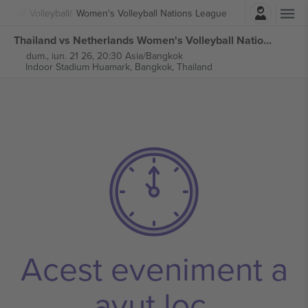
Autentificare
orturi
Volleyball
Women's Volleyball Nations League
Thailand vs Netherlands Women's Volleyball Nations League bilete
dum., iun. 21 26, 20:30 Asia/Bangkok
Indoor Stadium Huamark,
Bangkok, Thailand
Acest eveniment a
avut loc.