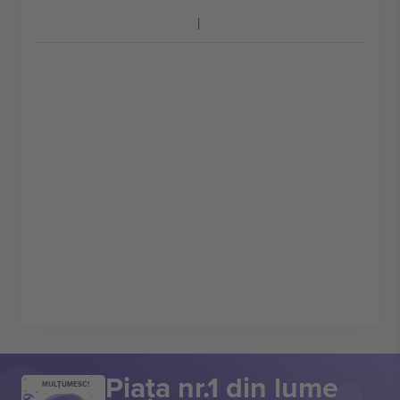
Piața nr.1 din lume
MULȚUMESC!