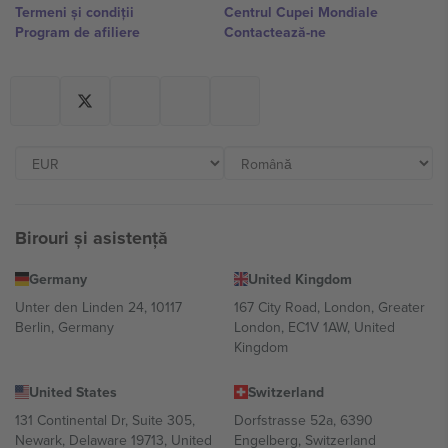
Termeni și condiții
Centrul Cupei Mondiale
Program de afiliere
Contactează-ne
Birouri și asistență
Germany
United Kingdom
Unter den Linden 24, 10117
167 City Road, London, Greater
Berlin, Germany
London, EC1V 1AW, United
Kingdom
United States
Switzerland
131 Continental Dr, Suite 305,
Dorfstrasse 52a, 6390
Newark, Delaware 19713, United
Engelberg, Switzerland