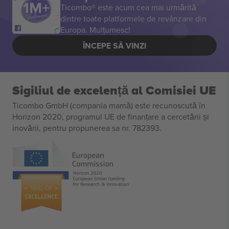
Ticombo® este acum cea mai urmărită
dintre toate platformele de revânzare din
Europa. Mulțumesc!
ÎNCEPE SĂ VINZI
Sigiliul de excelență al Comisiei UE
Ticombo GmbH (compania mamă) este recunoscută în
Horizon 2020, programul UE de finanțare a cercetării și
inovării, pentru propunerea sa nr. 782393.