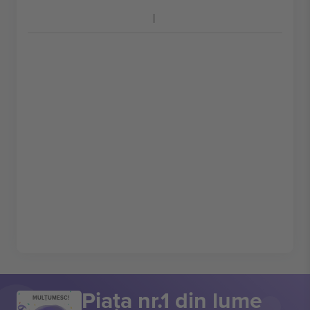
Piața nr.1 din lume
MULȚUMESC!