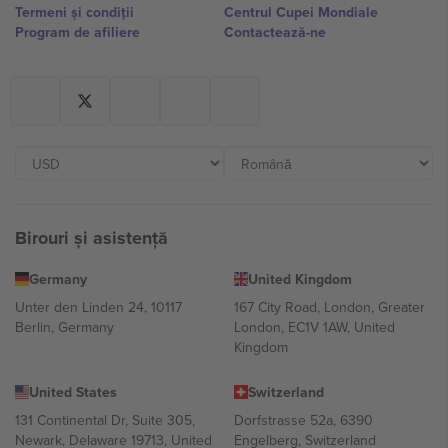
Termeni și condiții
Centrul Cupei Mondiale
Program de afiliere
Contactează-ne
Birouri și asistență
Germany
United Kingdom
Unter den Linden 24, 10117
167 City Road, London, Greater
Berlin, Germany
London, EC1V 1AW, United
Kingdom
United States
Switzerland
131 Continental Dr, Suite 305,
Dorfstrasse 52a, 6390
Newark, Delaware 19713, United
Engelberg, Switzerland