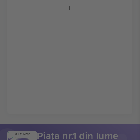
Piața nr.1 din lume
MULȚUMESC!