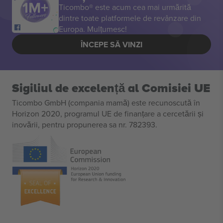
Ticombo® este acum cea mai urmărită
dintre toate platformele de revânzare din
Europa. Mulțumesc!
ÎNCEPE SĂ VINZI
Sigiliul de excelență al Comisiei UE
Ticombo GmbH (compania mamă) este recunoscută în
Horizon 2020, programul UE de finanțare a cercetării și
inovării, pentru propunerea sa nr. 782393.