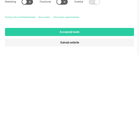
Echipă
ÎF
TixProtect
Cum funcționează
Imprimă
Hoteluri
Termeni și condiții
Centrul Cupei Mondiale
Program de afiliere
Contactează-ne
Birouri și asistență
Germany
United Kingdom
Unter den Linden 24, 10117
167 City Road, London, Greater
Berlin, Germany
London, EC1V 1AW, United
Kingdom
United States
Switzerland