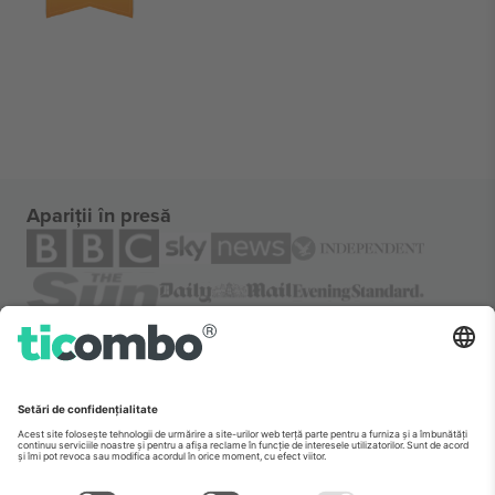
Apariții în presă
Despre
Servicii corporatiste