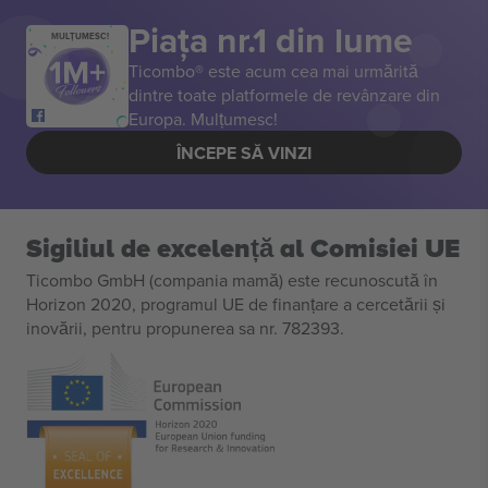
Piața nr.1 din lume
MULȚUMESC!
Ticombo® este acum cea mai urmărită
dintre toate platformele de revânzare din
Europa. Mulțumesc!
ÎNCEPE SĂ VINZI
Sigiliul de excelență al Comisiei UE
Ticombo GmbH (compania mamă) este recunoscută în
Horizon 2020, programul UE de finanțare a cercetării și
inovării, pentru propunerea sa nr. 782393.