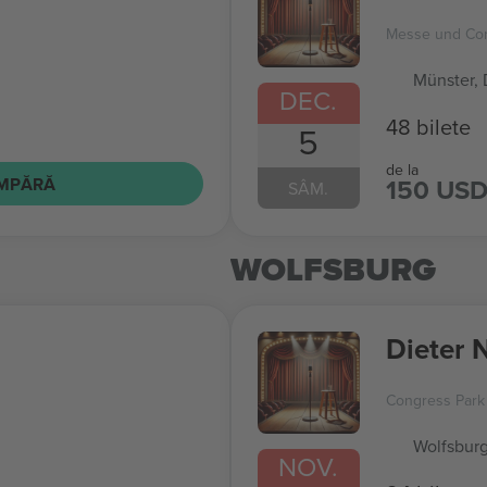
Messe und Con
Münster,
DEC.
48 bilete
5
de la
150 US
MPĂRĂ
SÂM.
WOLFSBURG
Dieter 
Congress Park
Wolfsburg
NOV.