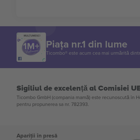
MULȚUMESC!
Piața nr.1 din lume
Ticombo® este acum cea mai urmărită dintr
Sigiliul de excelență al Comisiei U
Ticombo GmbH (compania mamă) este recunoscută în Horiz
pentru propunerea sa nr. 782393.
Apariții în presă