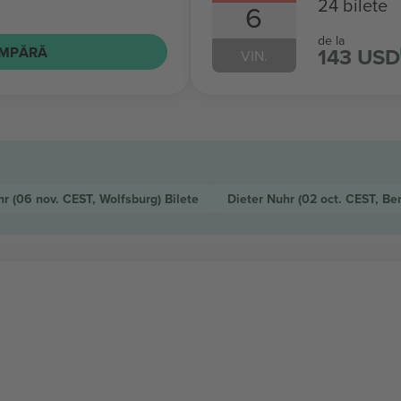
24 bilete
6
de la
143 USD
MPĂRĂ
VIN.
hr
(06 nov. CEST, Wolfsburg)
Bilete
Dieter Nuhr
(02 oct. CEST, Ber