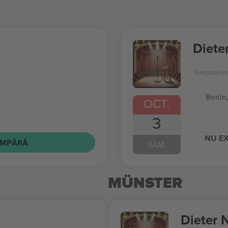
Diete
Tempodro
Berlin
OCT.
3
NU EX
MPĂRĂ
SÂM.
MÜNSTER
Dieter 