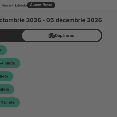
Autentificare
Vinde-ți biletele
ctombrie 2026 - 05 decembrie 2026
După oraș
e
54
bilete
ilete
bilete
24
bilete