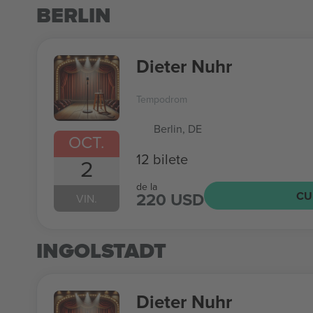
BERLIN
Dieter Nuhr
Tempodrom
Berlin, DE
OCT.
12 bilete
2
de la
220 USD
CU
VIN.
INGOLSTADT
Dieter Nuhr