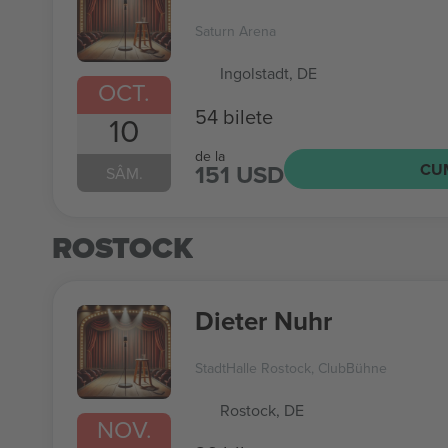
Saturn Arena
Ingolstadt, DE
OCT.
54 bilete
10
de la
151 USD
CU
SÂM.
ROSTOCK
Dieter Nuhr
StadtHalle Rostock, ClubBühne
Rostock, DE
NOV.