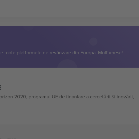
e toate platformele de revânzare din Europa. Mulțumesc!
E
on 2020, programul UE de finanțare a cercetării și inovării,