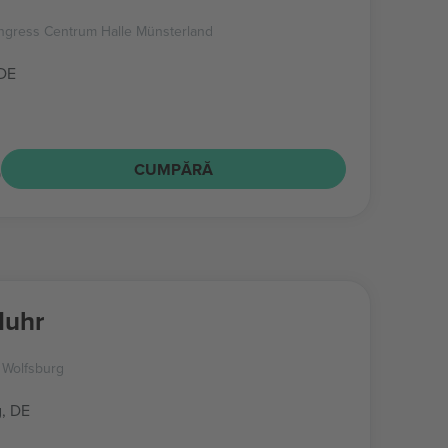
gress Centrum Halle Münsterland
 DE
D
CUMPĂRĂ
Nuhr
 Wolfsburg
, DE