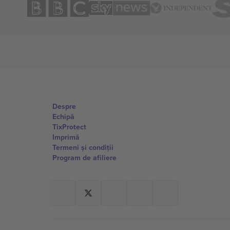
Despre
Echipă
TixProtect
Imprimă
Termeni și condiții
Program de afiliere