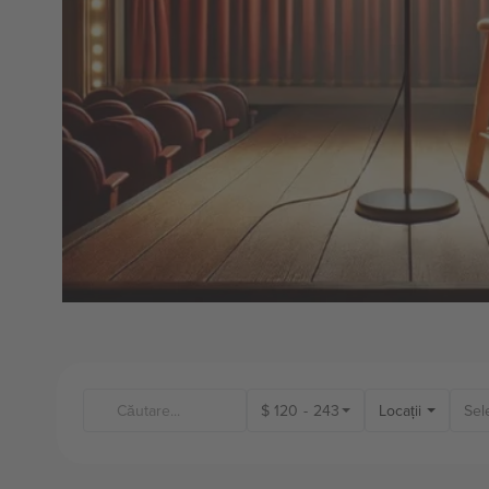
$
120
-
243
Locații