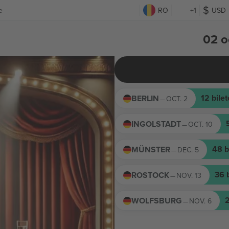
e
RO
+1
USD
02 o
12
bilet
BERLIN
OCT. 2
—
INGOLSTADT
OCT. 10
—
48
b
MÜNSTER
DEC. 5
—
36
ROSTOCK
NOV. 13
—
WOLFSBURG
NOV. 6
—