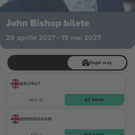
John Bishop bilete
29 aprilie 2027 - 15 mai 2027
După oraș
BELFAST
42
bilete
MAI 15
BIRMINGHAM
167
bilete