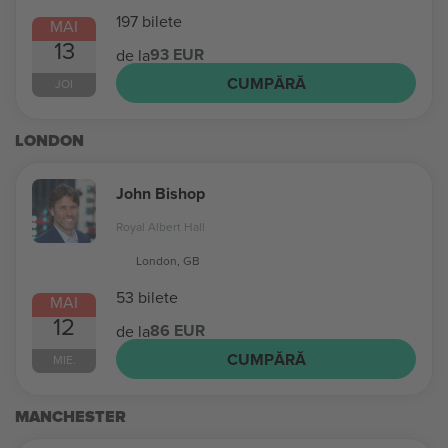
197 bilete
MAI
13
93 EUR
de la
CUMPĂRĂ
JOI
LONDON
John Bishop
Royal Albert Hall
London, GB
53 bilete
MAI
12
86 EUR
de la
CUMPĂRĂ
MIE.
MANCHESTER