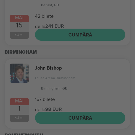
Belfast, GB
42 bilete
MAI
15
241 EUR
de la
CUMPĂRĂ
SÂM.
BIRMINGHAM
John Bishop
Utilita Arena Birmingham
Birmingham, GB
167 bilete
MAI
1
98 EUR
de la
CUMPĂRĂ
SÂM.