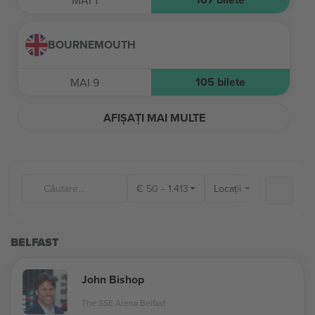
MAI 1
BOURNEMOUTH
105
bilete
MAI 9
AFIȘAȚI MAI MULTE
€
50
-
1.413
Locații
BELFAST
John Bishop
The SSE Arena Belfast