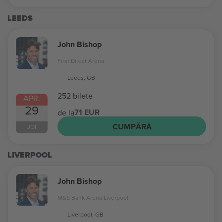
LEEDS
John Bishop
First Direct Arena
Leeds, GB
252 bilete
APR.
29
71 EUR
de la
CUMPĂRĂ
JOI
LIVERPOOL
John Bishop
M&S Bank Arena Liverpool
Liverpool, GB