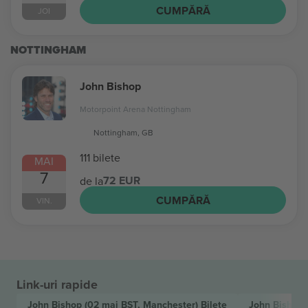
CUMPĂRĂ
JOI
NOTTINGHAM
John Bishop
Motorpoint Arena Nottingham
Nottingham, GB
111 bilete
MAI
7
72 EUR
de la
CUMPĂRĂ
VIN.
Link-uri rapide
John Bishop
(02 mai BST, Manchester)
Bilete
John Bishop