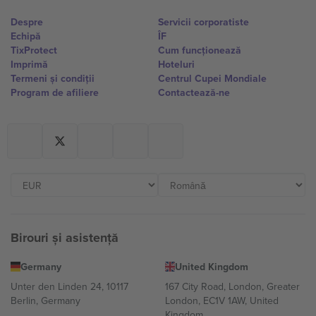
Despre
Servicii corporatiste
Echipă
ÎF
TixProtect
Cum funcționează
Imprimă
Hoteluri
Termeni și condiții
Centrul Cupei Mondiale
Program de afiliere
Contactează-ne
Birouri și asistență
Germany
United Kingdom
Unter den Linden 24, 10117
167 City Road, London, Greater
Berlin, Germany
London, EC1V 1AW, United
Kingdom