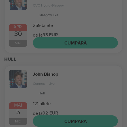
OVO Hydro Glasgow
Glasgow, GB
259 bilete
APR.
30
93 EUR
de la
CUMPĂRĂ
VIN.
HULL
John Bishop
Connexin Live
Hull
121 bilete
MAI
5
92 EUR
de la
CUMPĂRĂ
MIE.