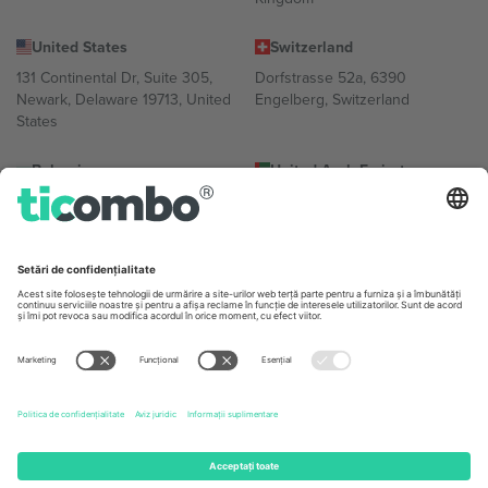
United States
Switzerland
131 Continental Dr, Suite 305,
Dorfstrasse 52a, 6390
Newark, Delaware 19713, United
Engelberg, Switzerland
States
Bulgaria
United Arab Emirates
Regus Sofia City West, bul
UAE Dubai Silicon Oasis, DDP
Totleben 53-55, 1606 Sofia,
Building A1, Office 302, Dubai,
Bulgaria
United Arab Emirates
Mexico
Av Chapultepec 360, Roma
Norte, Cuauhtémoc, 06700
Ciudad de México, CDMX,
Mexico
Entitatea juridică a furnizorului de platformă poate varia în funcție
de locație, eveniment și/sau domeniu. Pentru detalii, consultați
pagina evenimentului, amprenta și termenii specifici.,
Imprimă
și