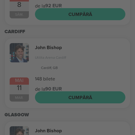
8
92 EUR
de la
CUMPĂRĂ
SÂM.
CARDIFF
John Bishop
Utilita Arena Cardiff
Cardiff, GB
148 bilete
MAI
11
90 EUR
de la
CUMPĂRĂ
MAR.
GLASGOW
John Bishop