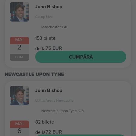
John Bishop
Co-op Live
Manchester, GB
153 bilete
MAI
2
75 EUR
de la
CUMPĂRĂ
DUM.
NEWCASTLE UPON TYNE
John Bishop
Utilita Arena Newcastle
Newcastle upon Tyne, GB
82 bilete
MAI
6
72 EUR
de la