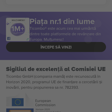
Piața nr.1 din lume
MULȚUMESC!
Ticombo® este acum cea mai urmărită
dintre toate platformele de revânzare din
Europa. Mulțumesc!
ÎNCEPE SĂ VINZI
Sigiliul de excelență al Comisiei UE
Ticombo GmbH (compania mamă) este recunoscută în
Horizon 2020, programul UE de finanțare a cercetării și
inovării, pentru propunerea sa nr. 782393.