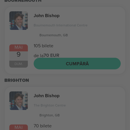
BOURNEMOUTH
John Bishop
Bournemouth International Centre
Bournemouth, GB
105 bilete
MAI
9
70 EUR
de la
CUMPĂRĂ
DUM.
BRIGHTON
John Bishop
The Brighton Centre
Brighton, GB
70 bilete
MAI