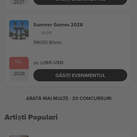
2027
Summer Games 2028
US
,
GB
99050 Bilete
IUL.
165 USD
de la
2028
GĂSIȚI EVENIMENTUL
ARATĂ MAI MULTE
- 20 CONCURSURI
Artiști Populari