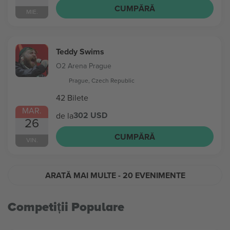
CUMPĂRĂ
MIE.
Teddy Swims
O2 Arena Prague
Prague, Czech Republic
42 Bilete
MAR.
302 USD
de la
26
CUMPĂRĂ
VIN.
ARATĂ MAI MULTE
- 20 EVENIMENTE
Competiții Populare