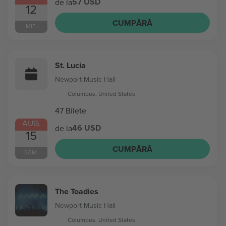
57 USD
de la
12
CUMPĂRĂ
MIE.
St. Lucia
Newport Music Hall
Columbus, United States
47 Bilete
AUG.
46 USD
de la
15
CUMPĂRĂ
SÂM.
The Toadies
Newport Music Hall
Columbus, United States