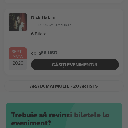
Nick Hakim
DE
,
US
,
CA
+3 mai mult
6 Bilete
SEPT.
-
66 USD
de la
NOV.
2026
GĂSIȚI EVENIMENTUL
ARATĂ MAI MULTE
- 20 ARTISTS
Trebuie să revinzi biletele la
eveniment?