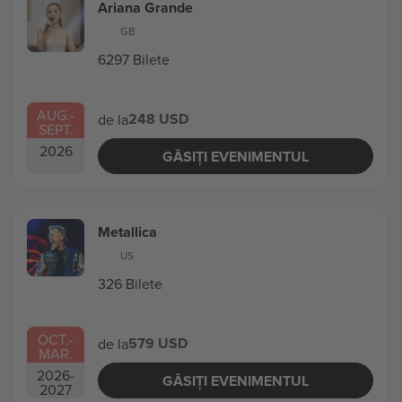
Ariana Grande
GB
6297 Bilete
AUG.
-
248 USD
de la
SEPT.
2026
GĂSIȚI EVENIMENTUL
Metallica
US
326 Bilete
OCT.
-
579 USD
de la
MAR.
2026
-
GĂSIȚI EVENIMENTUL
2027