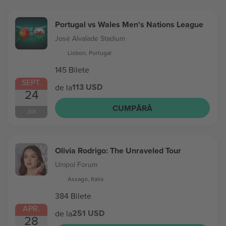
Portugal vs Wales Men's Nations League
José Alvalade Stadium
Lisbon, Portugal
145 Bilete
SEPT.
113 USD
de la
24
CUMPĂRĂ
JOI
Olivia Rodrigo: The Unraveled Tour
Unipol Forum
Assago, Italia
384 Bilete
APR.
251 USD
de la
28