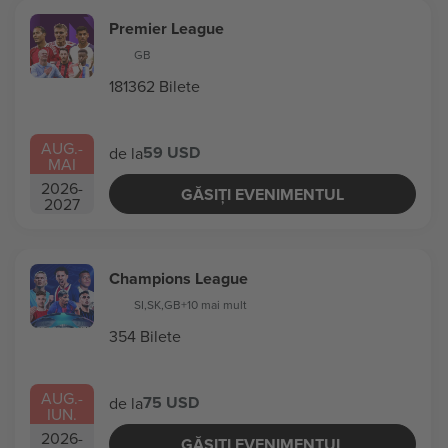
Premier League
GB
181362 Bilete
AUG.
-
59 USD
de la
MAI
2026
-
GĂSIȚI EVENIMENTUL
2027
Champions League
SI
,
SK
,
GB
+10 mai mult
354 Bilete
AUG.
-
75 USD
de la
IUN.
2026
-
GĂSIȚI EVENIMENTUL