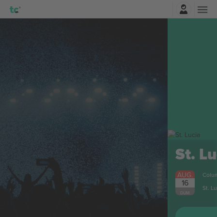
Autentificare
St. Lucia
Bilete
AUG.
Columbus, United States
16
St. Lucia
DUM.
CUMPĂRĂ BILETE ACUM