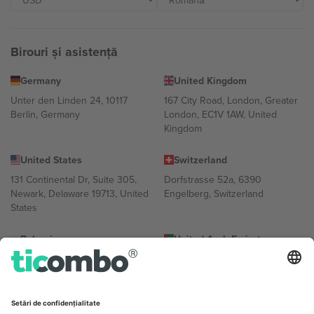
Birouri și asistență
Germany
United Kingdom
Unter den Linden 24, 10117
167 City Road, London, Greater
Berlin, Germany
London, EC1V 1AW, United
Kingdom
United States
Switzerland
131 Continental Dr, Suite 305,
Dorfstrasse 52a, 6390
Newark, Delaware 19713, United
Engelberg, Switzerland
States
Bulgaria
United Arab Emirates
Regus Sofia City West, bul
UAE Dubai Silicon Oasis, DDP
Totleben 53-55, 1606 Sofia,
Building A1, Office 302, Dubai,
Bulgaria
United Arab Emirates