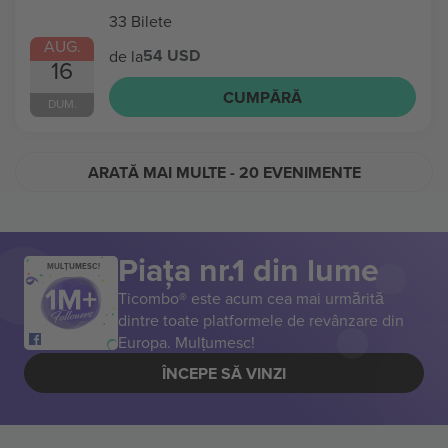
33 Bilete
AUG.
54 USD
de la
16
CUMPĂRĂ
DUM.
ARATĂ MAI MULTE
- 20 EVENIMENTE
Piața nr.1 din lume
MULȚUMESC!
Ticombo® este acum cea mai urmărită
dintre toate platformele de revânzare din
Europa. Mulțumesc!
ÎNCEPE SĂ VINZI