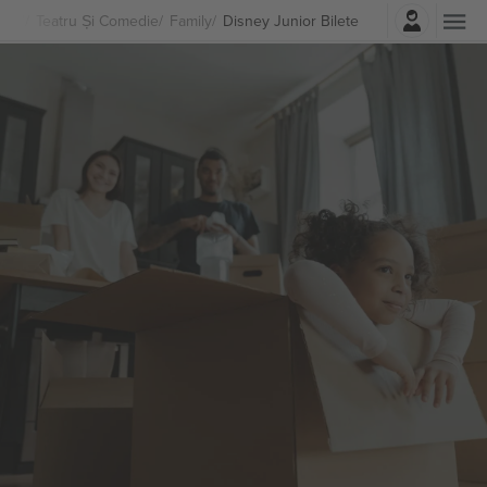
Autentificare
Teatru Și Comedie
Family
Disney Junior Bilete