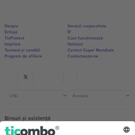
Despre
Servicii corporatiste
Echipă
ÎF
TixProtect
Cum funcționează
Imprimă
Hoteluri
Termeni și condiții
Centrul Cupei Mondiale
Program de afiliere
Contactează-ne
Birouri și asistență
Germany
United Kingdom