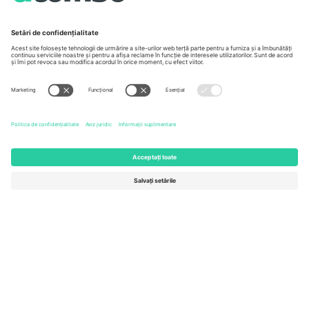
Unter den Linden 24, 10117
167 City Road, London, Greater
Berlin, Germany
London, EC1V 1AW, United
Kingdom
United States
Switzerland
131 Continental Dr, Suite 305,
Dorfstrasse 52a, 6390
Newark, Delaware 19713, United
Engelberg, Switzerland
States
Bulgaria
United Arab Emirates
Regus Sofia City West, bul
UAE Dubai Silicon Oasis, DDP
Totleben 53-55, 1606 Sofia,
Building A1, Office 302, Dubai,
Bulgaria
United Arab Emirates
Mexico
Av Chapultepec 360, Roma
Norte, Cuauhtémoc, 06700
Ciudad de México, CDMX,
Mexico
Entitatea juridică a furnizorului de platformă poate varia în funcție