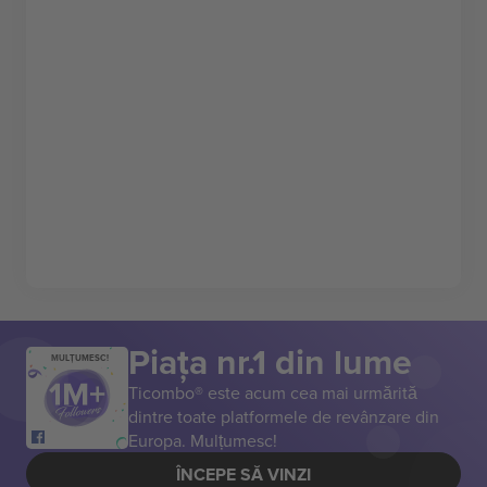
Piața nr.1 din lume
MULȚUMESC!
Ticombo® este acum cea mai urmărită
dintre toate platformele de revânzare din
Europa. Mulțumesc!
ÎNCEPE SĂ VINZI