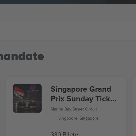
mandate
Singapore Grand
Prix Sunday Ticket
Formula 1
Marina Bay Street Circuit
Singapore, Singapore
330 Bilete