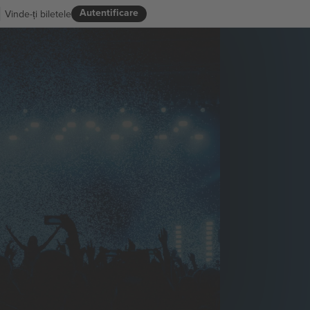
Autentificare
Vinde-ți biletele