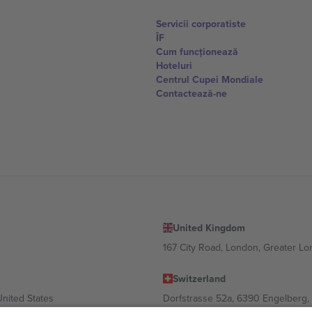
Servicii corporatiste
ÎF
Cum funcționează
Hoteluri
Centrul Cupei Mondiale
Contactează-ne
United Kingdom
167 City Road, London, Greater L
Switzerland
United States
Dorfstrasse 52a, 6390 Engelberg, 