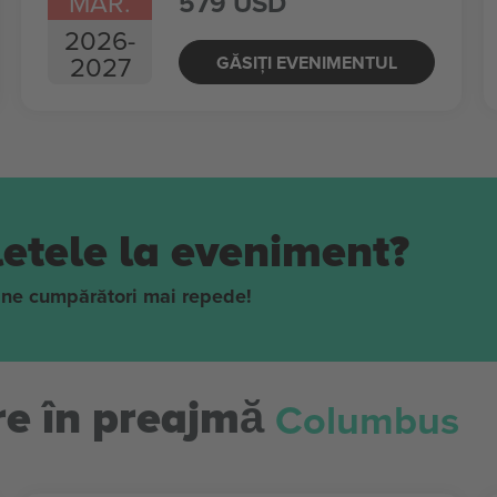
MAR.
579 USD
2026
-
2027
GĂSIȚI EVENIMENTUL
iletele la eveniment?
ține cumpărători mai repede!
Columbus
re în preajmă