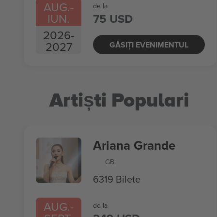
AUG.
-
de la
IUN.
75 USD
2026
-
2027
GĂSIȚI EVENIMENTUL
Artiști Populari
Ariana Grande
GB
6319 Bilete
AUG.
-
de la