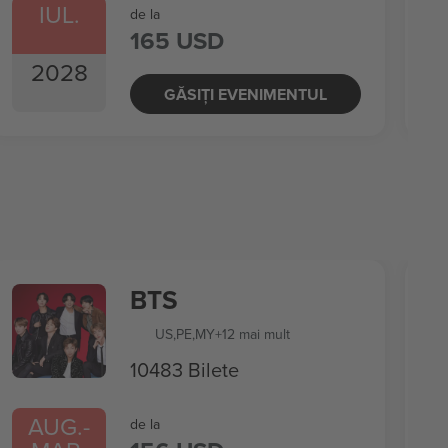
IUL.
de la
165 USD
2028
GĂSIȚI EVENIMENTUL
BTS
US
,
PE
,
MY
+12 mai mult
10483 Bilete
AUG.
-
de la