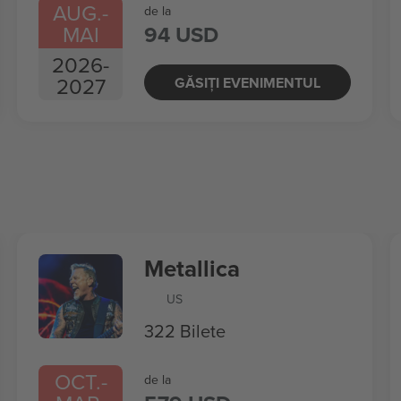
AUG.
-
de la
MAI
94 USD
2026
-
2027
GĂSIȚI EVENIMENTUL
Metallica
US
322 Bilete
OCT.
-
de la