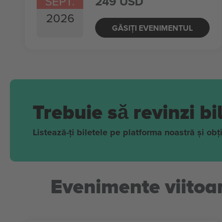
SEPT.
249 USD
2026
GĂSIȚI EVENIMENTUL
Trebuie să revinzi b
Listează-ți biletele pe platforma noastră și ob
Evenimente viitoa