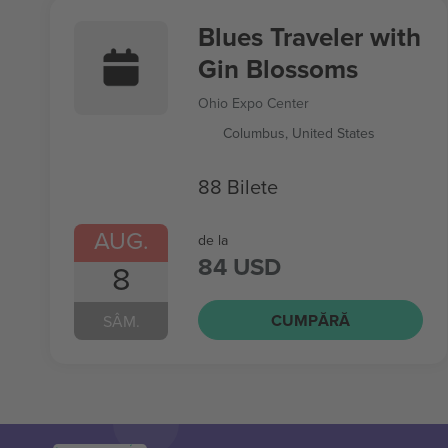
Blues Traveler with
Gin Blossoms
Ohio Expo Center
Columbus, United States
88 Bilete
AUG.
de la
84 USD
8
CUMPĂRĂ
SÂM.