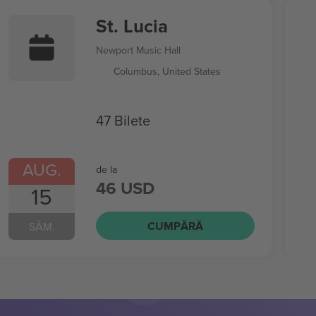
St. Lucia
Newport Music Hall
Columbus, United States
47 Bilete
AUG.
de la
46 USD
15
CUMPĂRĂ
SÂM.