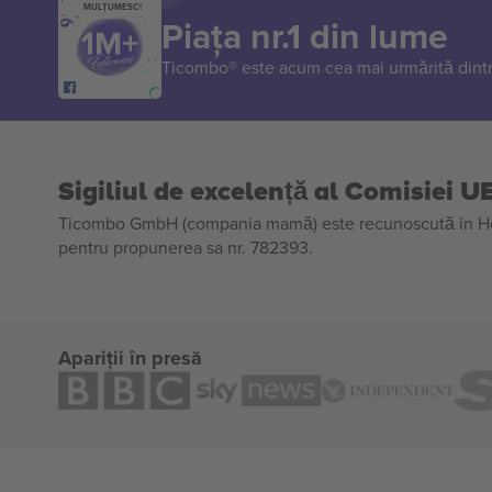
MULȚUMESC!
Piața nr.1 din lume
Ticombo® este acum cea mai urmărită dintr
Sigiliul de excelență al Comisiei U
Ticombo GmbH (compania mamă) este recunoscută în Horiz
pentru propunerea sa nr. 782393.
Apariții în presă