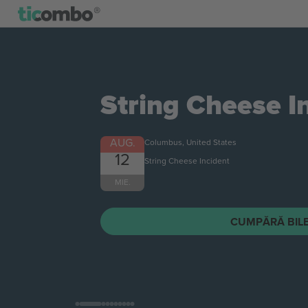
String Cheese I
AUG.
Columbus, United States
12
String Cheese Incident
MIE.
CUMPĂRĂ BIL