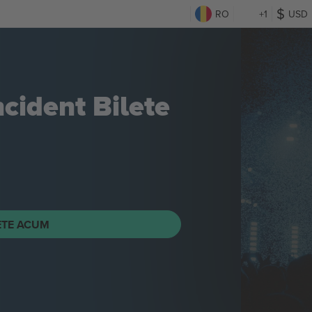
RO
+1
USD
ncident
Bilete
ETE ACUM