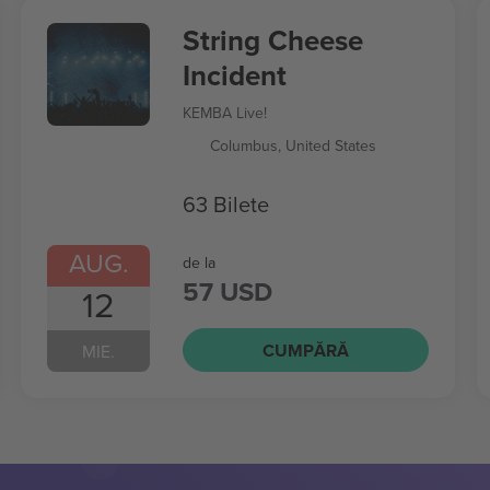
String Cheese
Incident
KEMBA Live!
Columbus, United States
63 Bilete
AUG.
de la
57 USD
12
CUMPĂRĂ
MIE.