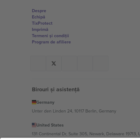
Despre
Echipă
TixProtect
Imprimă
Termeni și condiții
Program de afiliere
Birouri și asistență
Germany
Unter den Linden 24, 10117 Berlin, Germany
United States
131 Continental Dr, Suite 305, Newark, Delaware 19713, 