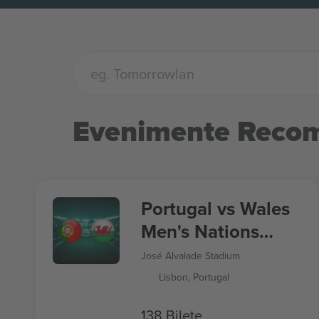
Evenimente Reco
Portugal vs Wales
Men's Nations
League
José Alvalade Stadium
Lisbon, Portugal
138 Bilete