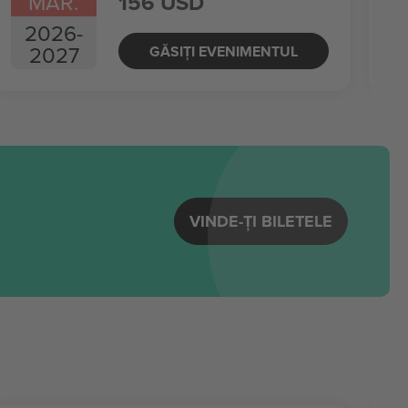
MAR.
156 USD
2026
-
2027
GĂSIȚI EVENIMENTUL
VINDE-ȚI BILETELE