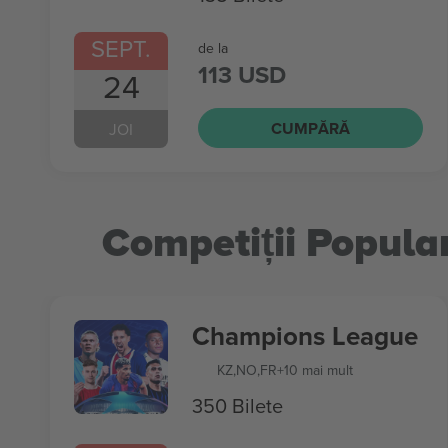
SEPT.
de la
113 USD
24
CUMPĂRĂ
JOI
Competiții Popula
Champions League
KZ
,
NO
,
FR
+10 mai mult
350 Bilete