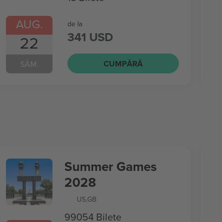
AUG.
de la
341 USD
22
CUMPĂRĂ
SÂM.
Summer Games
2028
US
,
GB
99054 Bilete