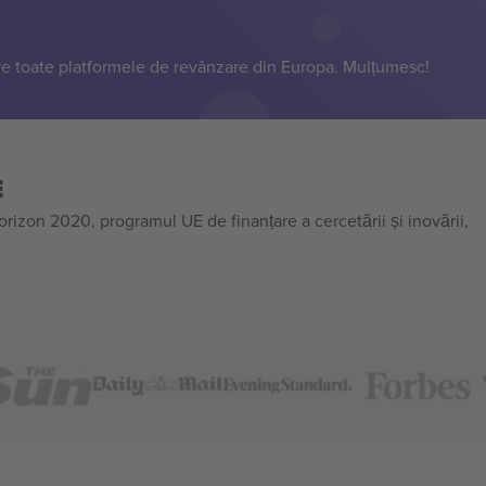
e toate platformele de revânzare din Europa. Mulțumesc!
E
on 2020, programul UE de finanțare a cercetării și inovării,