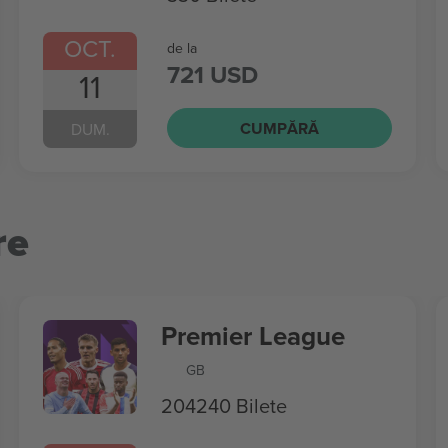
OCT.
de la
721 USD
11
CUMPĂRĂ
DUM.
re
Premier League
GB
204240 Bilete