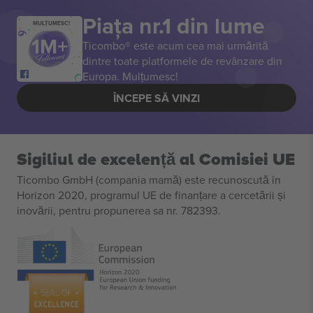
Piața nr.1 din lume
MULȚUMESC!
Ticombo® este acum cea mai urmărită
dintre toate platformele de revânzare din
Europa. Mulțumesc!
ÎNCEPE SĂ VINZI
Sigiliul de excelență al Comisiei UE
Ticombo GmbH (compania mamă) este recunoscută în
Horizon 2020, programul UE de finanțare a cercetării și
inovării, pentru propunerea sa nr. 782393.