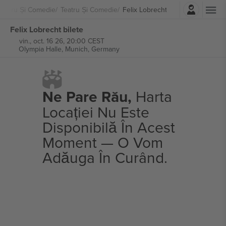
Autentificare
Teatru Și Comedie
Teatru Și Comedie
Felix Lobrecht
Felix Lobrecht bilete
vin., oct. 16 26, 20:00 CEST
Olympia Halle,
Munich, Germany
Ne Pare Rău,
Harta
Locației Nu Este
Disponibilă În Acest
Moment — O Vom
Adăuga În Curând.