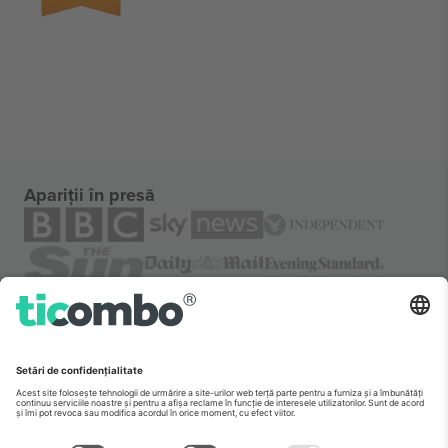
Apariții în presă
Despre
Servicii corporatiste