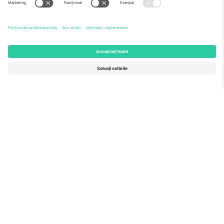
Echipă
ÎF
TixProtect
Cum funcționează
Imprimă
Hoteluri
Termeni și condiții
Centrul Cupei Mondiale
Program de afiliere
Contactează-ne
Birouri și asistență
Germany
United Kingdom
Unter den Linden 24, 10117
167 City Road, London, Greater
Berlin, Germany
London, EC1V 1AW, United
Kingdom
United States
Switzerland