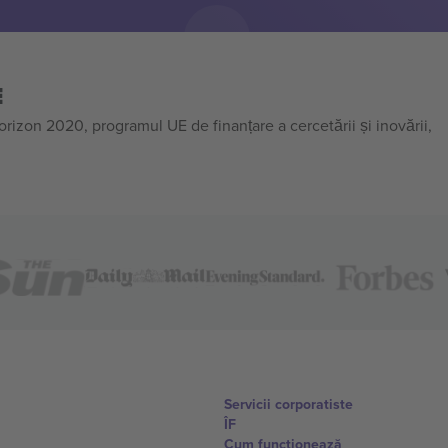
E
on 2020, programul UE de finanțare a cercetării și inovării,
Servicii corporatiste
ÎF
Cum funcționează