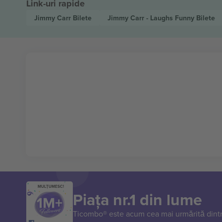
Link-uri rapide
Jimmy Carr
Bilete
Jimmy Carr - Laughs Funny
Bilete
MULȚUMESC!
Piața nr.1 din lume
Ticombo® este acum cea mai urmărită dintr