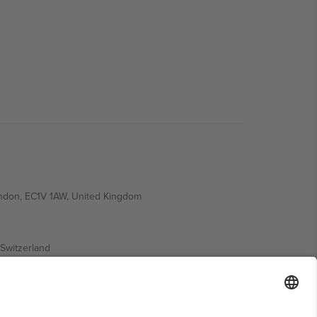
ondon, EC1V 1AW, United Kingdom
Switzerland
ding A1, Office 302, Dubai, United Arab Emirates