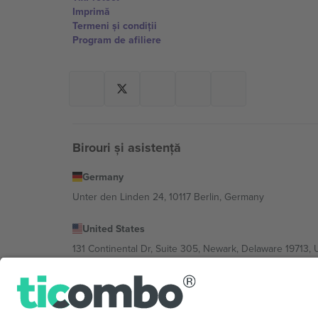
Imprimă
Termeni și condiții
Program de afiliere
Birouri și asistență
Germany
Unter den Linden 24, 10117 Berlin, Germany
United States
131 Continental Dr, Suite 305, Newark, Delaware 19713, 
Bulgaria
Regus Sofia City West, bul Totleben 53-55, 1606 Sofia, B