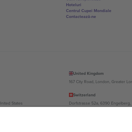
Hoteluri
Centrul Cupei Mondiale
Contactează-ne
United Kingdom
167 City Road, London, Greater L
Switzerland
United States
Dorfstrasse 52a, 6390 Engelberg, 
United Arab Emirates
ulgaria
UAE Dubai Silicon Oasis, DDP Buil