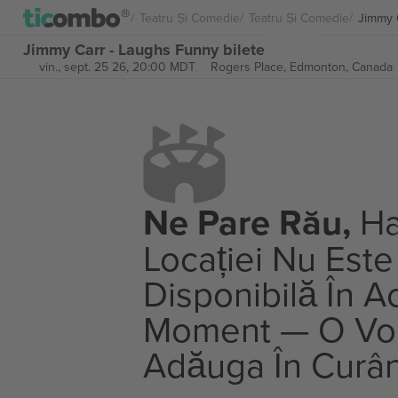
Teatru Și Comedie
Teatru Și Comedie
Jimmy 
Jimmy Carr - Laughs Funny bilete
vin., sept. 25 26, 20:00 MDT
Rogers Place,
Edmonton, Canada
Ne Pare Rău,
Ha
Locației Nu Este
Disponibilă În A
Moment — O V
Adăuga În Curâ