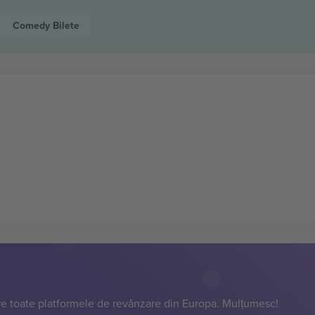
Comedy
Bilete
e toate platformele de revânzare din Europa. Mulțumesc!