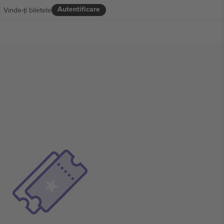
Autentificare
Vinde-ți biletele