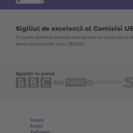
Sigiliul de excelență al Comisiei U
Ticombo GmbH (compania mamă) este recunoscută în Horiz
pentru propunerea sa nr. 782393.
Apariții în presă
Despre
Echipă
TixProtect