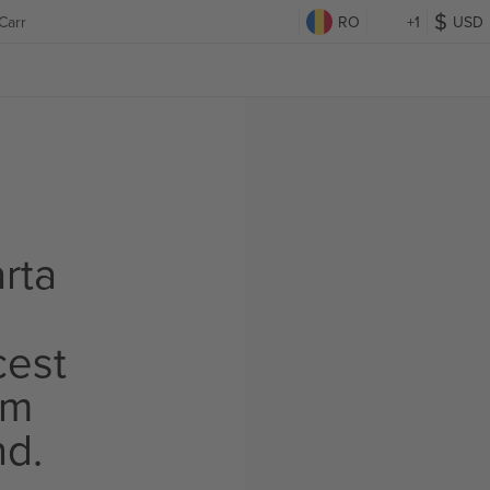
Carr
RO
+1
USD
rta
cest
om
nd.