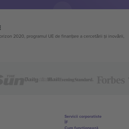
E
on 2020, programul UE de finanțare a cercetării și inovării,
Servicii corporatiste
ÎF
Cum funcționează