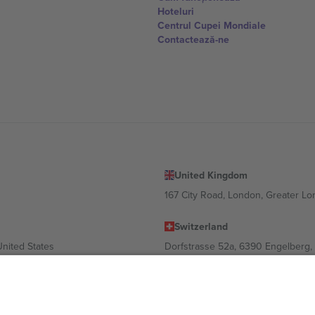
Hoteluri
Centrul Cupei Mondiale
Contactează-ne
United Kingdom
167 City Road, London, Greater L
Switzerland
United States
Dorfstrasse 52a, 6390 Engelberg, 
United Arab Emirates
ulgaria
UAE Dubai Silicon Oasis, DDP Buil