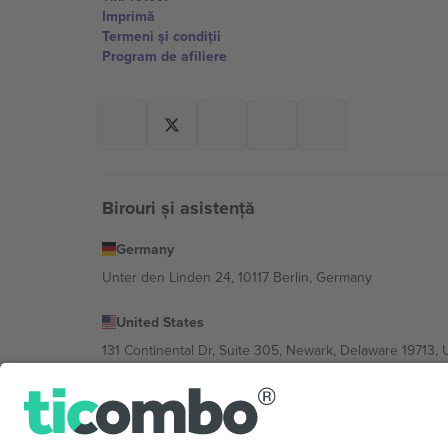
Imprimă
Termeni și condiții
Program de afiliere
Birouri și asistență
Germany
Unter den Linden 24, 10117 Berlin, Germany
United States
131 Continental Dr, Suite 305, Newark, Delaware 19713, 
Bulgaria
Regus Sofia City West, bul Totleben 53-55, 1606 Sofia, B