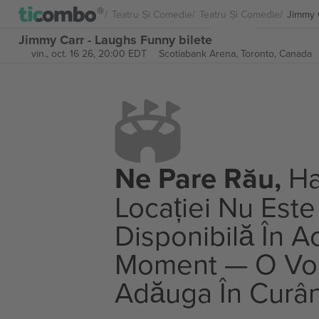
Teatru Și Comedie
Teatru Și Comedie
Jimmy 
Jimmy Carr - Laughs Funny bilete
vin., oct. 16 26, 20:00 EDT
Scotiabank Arena,
Toronto, Canada
Ne Pare Rău,
Ha
Locației Nu Este
Disponibilă În A
Moment — O V
Adăuga În Curâ