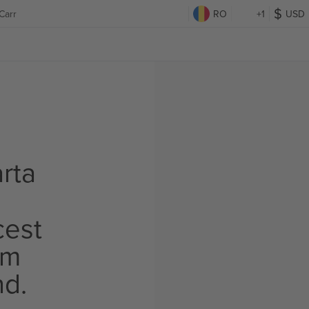
Carr
RO
+1
USD
rta
cest
om
nd.