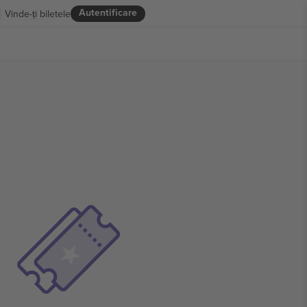
Autentificare
Vinde-ți biletele