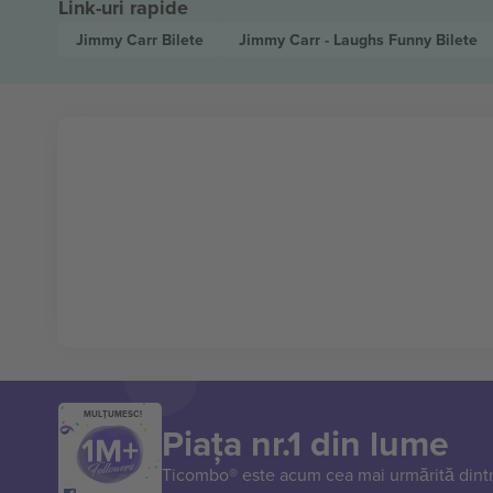
Link-uri rapide
Jimmy Carr
Bilete
Jimmy Carr - Laughs Funny
Bilete
MULȚUMESC!
Piața nr.1 din lume
Ticombo® este acum cea mai urmărită dintr