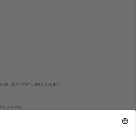
ondon, EC1V 1AW, United Kingdom
Switzerland
ding A1, Office 302, Dubai, United Arab Emirates