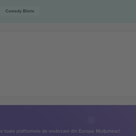
Comedy
Bilete
e toate platformele de revânzare din Europa. Mulțumesc!