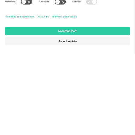
Echipă
ÎF
TixProtect
Cum funcționează
Imprimă
Hoteluri
Termeni și condiții
Centrul Cupei Mondiale
Program de afiliere
Contactează-ne
Birouri și asistență
Germany
United Kingdom
Unter den Linden 24, 10117
167 City Road, London, Greater
Berlin, Germany
London, EC1V 1AW, United
Kingdom
United States
Switzerland