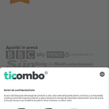
Apariții în presă
Despre
Servicii corporatiste