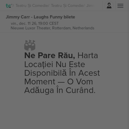
Autentificare
Teatru Și Comedie
Teatru Și Comedie
Jimmy Carr
Jimmy Carr - Laughs Funny bilete
vin., dec. 11 26, 19:00 CEST
Nieuwe Luxor Theater,
Rotterdam, Netherlands
Ne Pare Rău,
Harta
Locației Nu Este
Disponibilă În Acest
Moment — O Vom
Adăuga În Curând.