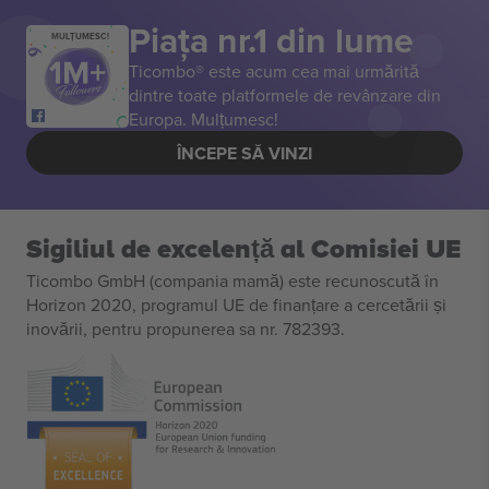
Piața nr.1 din lume
MULȚUMESC!
Ticombo® este acum cea mai urmărită
dintre toate platformele de revânzare din
Europa. Mulțumesc!
ÎNCEPE SĂ VINZI
Sigiliul de excelență al Comisiei UE
Ticombo GmbH (compania mamă) este recunoscută în
Horizon 2020, programul UE de finanțare a cercetării și
inovării, pentru propunerea sa nr. 782393.