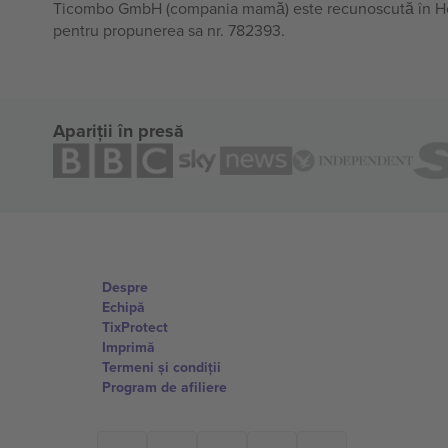
Ticombo GmbH (compania mamă) este recunoscută în Horiz
pentru propunerea sa nr. 782393.
Apariții în presă
Despre
Echipă
TixProtect
Imprimă
Termeni și condiții
Program de afiliere