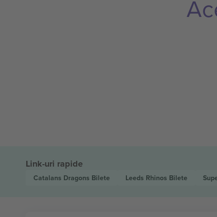
Ac
Link-uri rapide
Catalans Dragons
Bilete
Leeds Rhinos
Bilete
Sup