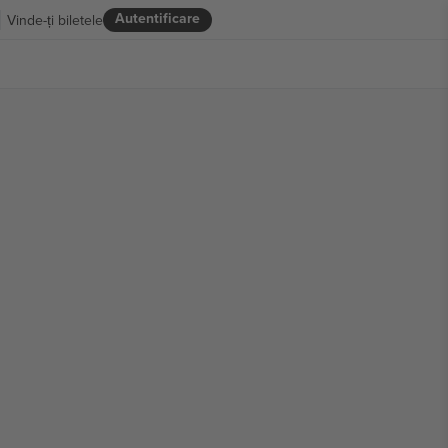
Autentificare
Vinde-ți biletele