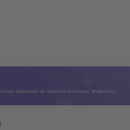
e toate platformele de revânzare din Europa. Mulțumesc!
E