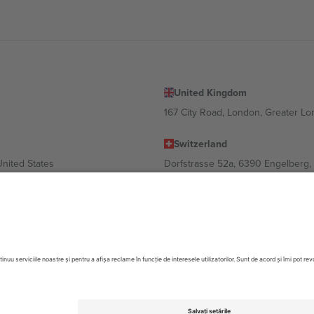
United Kingdom
167 City Road, London, Greater L
Switzerland
United States
Dorfstrasse 52a, 6390 Engelberg, 
United Arab Emirates
ulgaria
UAE Dubai Silicon Oasis, DDP Buil
 Ciudad de México, CDMX, Mexico
 în funcție de locație, eveniment și/sau domeniu. Pentru detalii, consultați
ezervate.