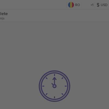
RO
+1
USD
lete
nța