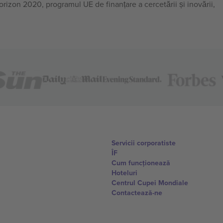
on 2020, programul UE de finanțare a cercetării și inovării,
Servicii corporatiste
ÎF
Cum funcționează
Hoteluri
Centrul Cupei Mondiale
Contactează-ne