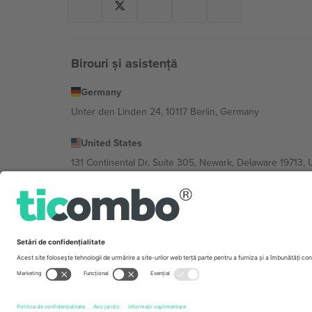
Birouri și asistență
Germany
Unter den Linden 24, 10117 Berlin, Germany
United States
131 Continental Dr, Suite 305, Newark, Delaware 19713, 
Bulgaria
Regus Sofia City West, bul Totleben 53-55, 1606 Sofia, B
Mexico
Av Chapultepec 360, Roma Norte, Cuauhtémoc, 06700
Entitatea juridică a furnizorului de platformă poate varia
Imprimă
și
Termeni.
© 2026 Ticombo. Toate drepturile r