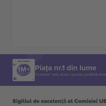
MULȚUMESC!
Piața nr.1 din lume
Ticombo® este acum cea mai urmărită dintr
Sigiliul de excelență al Comisiei U