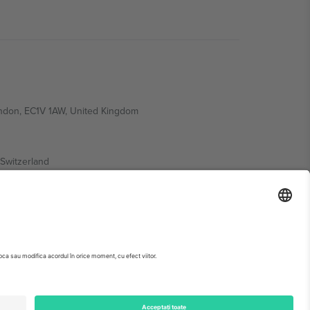
ondon, EC1V 1AW, United Kingdom
Switzerland
ding A1, Office 302, Dubai, United Arab Emirates
 pagina evenimentului, amprenta și termenii specifici.,