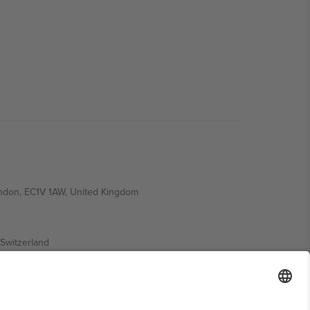
ondon, EC1V 1AW, United Kingdom
Switzerland
ding A1, Office 302, Dubai, United Arab Emirates