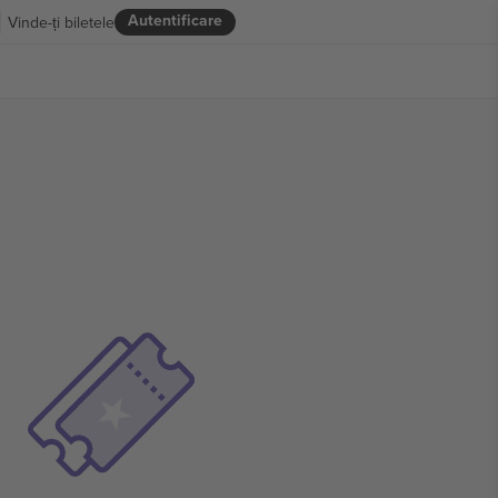
Autentificare
Vinde-ți biletele