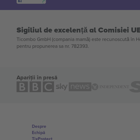
Sigiliul de excelență al Comisiei U
Ticombo GmbH (compania mamă) este recunoscută în Horiz
pentru propunerea sa nr. 782393.
Apariții în presă
Despre
Echipă
TixProtect