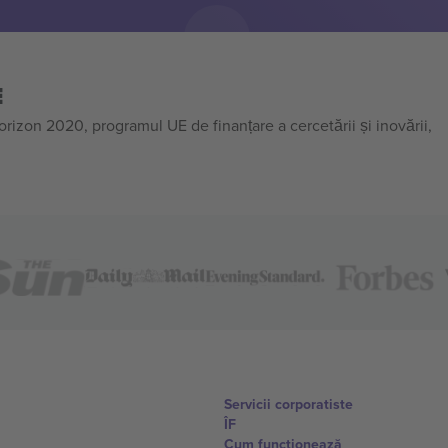
E
on 2020, programul UE de finanțare a cercetării și inovării,
Servicii corporatiste
ÎF
Cum funcționează