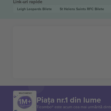
Link-uri rapide
Leigh Leopards
Bilete
St Helens Saints RFC
Bilete
MULȚUMESC!
Piața nr.1 din lume
Ticombo® este acum cea mai urmărită dintr